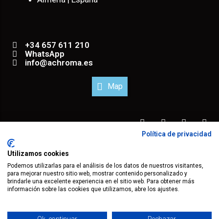
+34 657 611 210
WhatsApp
info@achroma.es
Map
Política de privacidad
® 2023 todos los derechos reservados.
Utilizamos cookies
Podemos utilizarlas para el análisis de los datos de nuestros visitantes,
para mejorar nuestro sitio web, mostrar contenido personalizado y
brindarle una excelente experiencia en el sitio web. Para obtener más
información sobre las cookies que utilizamos, abre los ajustes.
Mapa Web
Aviso Legal
Términos
Política de Privacidad
Política de Cookies