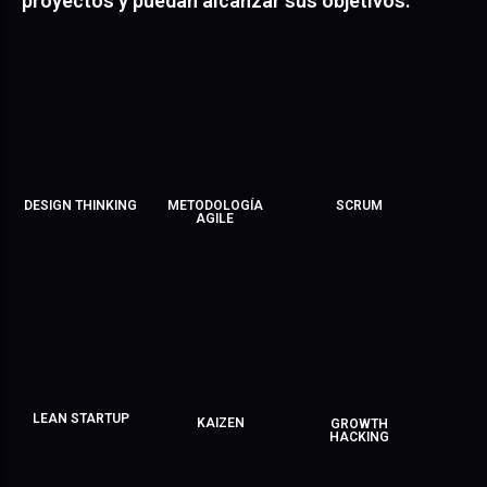
proyectos y puedan alcanzar sus objetivos.
SCRUM
DESIGN THINKING
METODOLOGÍA
AGILE
LEAN STARTUP
KAIZEN
GROWTH
HACKING