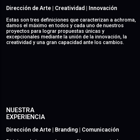
ideas para traducirlas a mensajes visuales y gráficos
acordes con los valores que definen a un proyecto,
Dirección de Arte | Creatividad | Innovación
empresa o marca. • Sabemos apreciar y valorar tanto
el contenido visual, como el escrito, la interacción, el
Estas son tres definiciones que caracterizan a achroma,
movimiento, el audio, la música y cualquier otra
damos el máximo en todos y cada uno de nuestros
disciplina que requiera un proyecto. • Contamos con
proyectos para lograr propuestas únicas y
creativos de diferentes perfiles para crear la sinergia
excepcionales mediante la unión de la innovación, la
necesaria para que haya una comunicación fluida y
creatividad y una gran capacidad ante los cambios.
productiva entre todos ellos.
NUESTRA
• Con nuestra Dirección de Arte conceptualizamos las
EXPERIENCIA
ideas para traducirlas a mensajes visuales y gráficos
acordes con los valores que definen a un proyecto,
Dirección de Arte | Branding | Comunicación
empresa o marca. • Sabemos apreciar y valorar tanto
el contenido visual, como el escrito, la interacción, el