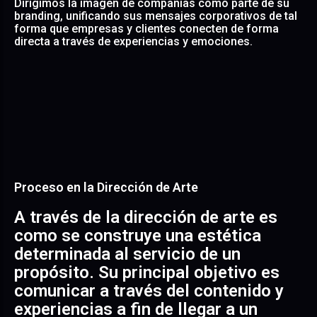
movimiento, el audio, la música y cualquier otra
Dirigimos la imagen de compañías como parte de su
disciplina que requiera un proyecto. • Contamos con
branding, unificando sus mensajes corporativos de tal
creativos de diferentes perfiles para crear la sinergia
forma que empresas y clientes conecten de forma
necesaria para que haya una comunicación fluida y
directa a través de experiencias y emociones.
productiva entre todos ellos.
Proceso en la Dirección de Arte
• Generamos la idea a través del concepto. De su idea,
A través de la dirección de arte es
de su creación inicial, depende el buen desarrollo del
como se construye una estética
proyecto. • Realizamos dirección de arte para todo tipo
de proyectos, empresas y marcas en achroma
determinada al servicio de un
consideramos al diseño como un factor clave y
propósito. Su principal objetivo es
decisivo para cualquier marca y producto. • Elabóranos
mensajes de marca, únicos e innovadores en
comunicar a través del contenido y
consonancia con las tendencias del momento.
experiencias a fin de llegar a un
Refrescamos y renovamos a las marcas con