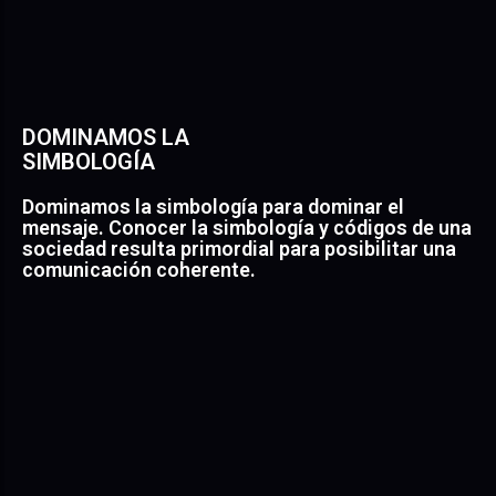
Partiendo de nuestros conocimientos y mediante el
DOMINAMOS LA
uso de la técnica adecuada participamos en todas las
SIMBOLOGÍA
fases del proyecto marcando el camino a los
diseñadores y diferentes especialistas de producción
Dominamos la simbología para dominar el
encargados de la ejecución a través de la guía visual.
mensaje. Conocer la simbología y códigos de una
sociedad resulta primordial para posibilitar una
comunicación coherente.