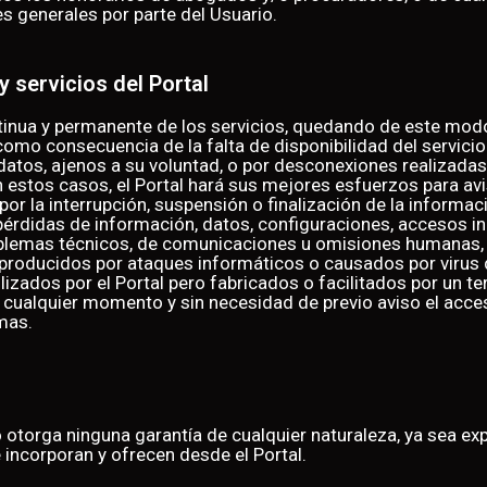
s generales por parte del Usuario.
y servicios del Portal
continua y permanente de los servicios, quedando de este mo
como consecuencia de la falta de disponibilidad del servici
 datos, ajenos a su voluntad, o por desconexiones realizad
 estos casos, el Portal hará sus mejores esfuerzos para avi
 por la interrupción, suspensión o finalización de la informa
pérdidas de información, datos, configuraciones, accesos in
oblemas técnicos, de comunicaciones u omisiones humanas, 
producidos por ataques informáticos o causados por virus 
ados por el Portal pero fabricados o facilitados por un terc
n cualquier momento y sin necesidad de previo aviso el acces
mas.
 otorga ninguna garantía de cualquier naturaleza, ya sea exp
 incorporan y ofrecen desde el Portal.