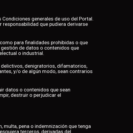
 Condiciones generales de uso del Portal.
er responsabilidad que pudiera derivarse
sí como para finalidades prohibidas o que
o gestión de datos o contenidos que
electual o industrial.
 delictivos, denigratorios, difamatorios,
dantes, y/o de algún modo, sean contrarios
ibuir datos o contenidos que sean
ir, destruir o perjudicar el
ón, multa, pena o indemnización que tenga
esquiera terceros, derivadas del