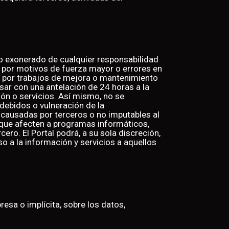
do exonerado de cualquier responsabilidad
o por motivos de fuerza mayor o errores en
as por trabajos de mejora o mantenimiento
sar con una antelación de 24 horas a la
ción o servicios. Así mismo, no se
debidos o vulneración de la
causadas por terceros o no imputables al
que afecten a programas informáticos,
ero. El Portal podrá, a su sola discreción,
o a la información y servicios a aquellos
resa o implícita, sobre los datos,