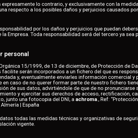
expresamente lo contrario, y exclusivamente con la medida 
na respecto a los posibles daños y perjuicios causados por e
responsabilidad por los daños y perjuicios que puedan deber
 la Empresa. Toda responsabilidad será del tercero ya sea p
r personal
 Orgánica 15/1999, de 13 de diciembre, de Protección de D
 facilite serán incorporados a un fichero del que es respon
ndada y, eventualmente enviarles información comercial y pu
en caso de no querer formar parte de nuestro fichero tiene 
esión de sus datos, advirtiéndole de que de no pronunciarse
ento y ejercitar sus derechos de acceso, rectificación, ca
o, junto una fotocopia del DNI, a
achroma
., Ref: “Protecció
 Almería | España
s datos todas las medidas técnicas y organizativas de segur
slación vigente.