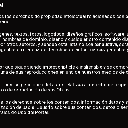
al
os los derechos de propiedad intelectual relacionados con el
ario.
ágenes, textos, fotos, logotipos, diseños gráficos, softwar
 nombres de dominio, diseño y cualquier otro contenido disp
r otros autores, y aunque esta lista no sea exhaustiva, se
vigentes en materia de derechos de autor, marcas, patentes 
r que sigue siendo imprescriptible e inalienable y se comp
 una de sus reproducciones en uno de nuestros medios de 
on las peticiones del autor relativas al derecho de respeto
o o de retractación de sus Obras.
dos los derechos sobre los contenidos, información datos y 
ización de uso al Usuario sobre sus contenidos, datos o ser
ales de Uso del Portal.