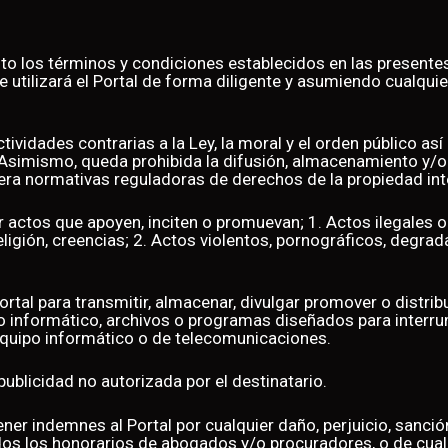
o los términos y condiciones establecidos en las presentes
 utilizará el Portal de forma diligente y asumiendo cualqui
actividades contrarias a la Ley, la moral y el orden público a
 Asimismo, queda prohibida la difusión, almacenamiento y/
era normativas reguladoras de derechos de la propiedad int
zar actos que apoyen, inciten o promuevan; 1. Actos ilegales o
eligión, creencias; 2. Actos violentos, pornográficos, degra
Portal para transmitir, almacenar, divulgar promover o distr
o informático, archivos o programas diseñados para interrump
o equipo informático o de telecomunicaciones.
r publicidad no autorizada por el destinatario.
ener indemnes al Portal por cualquier daño, perjuicio, sanci
uidos los honorarios de abogados y/o procuradores, o de cual