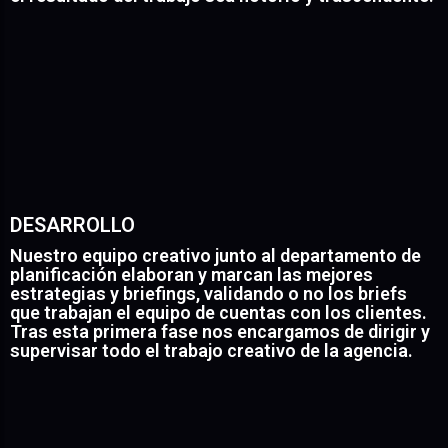
Nuestra dirección creativa además de generar y
administrar el concepto creativo se involucra en todos
los departamentos que forman la cadena de valor,
asumiendo objetivos económicos, empresariales y la
responsabilidad de alcanzarlos.
DESARROLLO
Nuestro equipo creativo junto al departamento de
planificación elaboran y marcan las mejores
estrategias y briefings, validando o no los briefs
que trabajan el equipo de cuentas con los clientes.
Tras esta primera fase nos encargamos de dirigir y
supervisar todo el trabajo creativo de la agencia.
Sabemos defender y vender las ideas. Trabajamos y
colaboramos con los diferentes departamentos de
cuentas, producción, departamento estratégico,