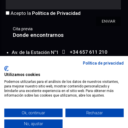
Acepto la
Política de Privacidad
ENVIAR
Cita previa
Donde encontrarnos
+34 657 611 210
Av. de la Estación N°1
WhatsApp
Entresuelo 6/ 2
Política de privacidad
info@achroma.es
Almería | España
Utilizamos cookies
Map
Podemos utilizarlas para el análisis de los datos de nuestros visitantes,
para mejorar nuestro sitio web, mostrar contenido personalizado y
brindarle una excelente experiencia en el sitio web. Para obtener más
información sobre las cookies que utilizamos, abre los ajustes.
® 2023 todos los derechos reservados.
Mapa Web
Aviso Legal
Términos
Política de Privacidad
Ok, continuar
Rechazar
Política de Cookies
No, ajustar