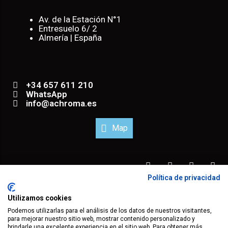
Av. de la Estación N°1
Entresuelo 6/ 2
Almería | España
+34 657 611 210
WhatsApp
info@achroma.es
Map
Política de privacidad
® 2023 todos los derechos reservados.
Utilizamos cookies
Podemos utilizarlas para el análisis de los datos de nuestros visitantes,
para mejorar nuestro sitio web, mostrar contenido personalizado y
brindarle una excelente experiencia en el sitio web. Para obtener más