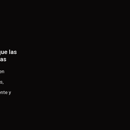
ue las
vas
en
s,
nte y