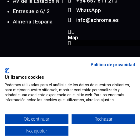
+34 657 611 210
Av. de la Estación N°1
WhatsApp
Entresuelo 6/ 2
info@achroma.es
Almería | España
Map
Política de privacidad
® 2023 todos los derechos reservados.
Utilizamos cookies
Podemos utilizarlas para el análisis de los datos de nuestros visitantes,
Mapa Web
Aviso Legal
Términos
Política de Privacidad
para mejorar nuestro sitio web, mostrar contenido personalizado y
Política de Cookies
brindarle una excelente experiencia en el sitio web. Para obtener más
información sobre las cookies que utilizamos, abre los ajustes.
Ok, continuar
Rechazar
No, ajustar