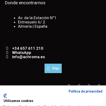
Donde encontrarnos
Av. de la Estación N°1
Entresuelo 6/ 2
Almería | España
+34 657 611 210
WhatsApp
info@achroma.es
Map
Política de privacidad
® 2023 todos los derechos reservados.
Utilizamos cookies