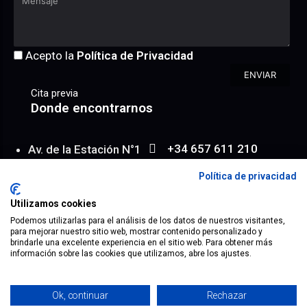
Acepto la
Política de Privacidad
ENVIAR
Cita previa
Donde encontrarnos
+34 657 611 210
Av. de la Estación N°1
WhatsApp
Entresuelo 6/ 2
Política de privacidad
info@achroma.es
Almería | España
Utilizamos cookies
Map
Podemos utilizarlas para el análisis de los datos de nuestros visitantes,
para mejorar nuestro sitio web, mostrar contenido personalizado y
brindarle una excelente experiencia en el sitio web. Para obtener más
información sobre las cookies que utilizamos, abre los ajustes.
® 2023 todos los derechos reservados.
Mapa Web
Aviso Legal
Términos
Política de Privacidad
Ok, continuar
Rechazar
Política de Cookies