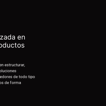
izada en
roductos
n estructurar,
soluciones
edores de todo tipo
vos de forma