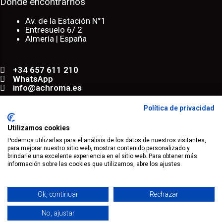
Donde encontrarnos
Av. de la Estación N°1
Entresuelo 6/ 2
Almería | España
+34 657 611 210
WhatsApp
info@achroma.es
Política de privacidad
Map
Utilizamos cookies
Podemos utilizarlas para el análisis de los datos de nuestros visitantes,
para mejorar nuestro sitio web, mostrar contenido personalizado y
® 2023 todos los derechos reservados.
brindarle una excelente experiencia en el sitio web. Para obtener más
información sobre las cookies que utilizamos, abre los ajustes.
Mapa Web
Aviso Legal
Términos
Ok, continuar
Rechazar
Política de Privacidad
Política de Cookies
No, ajustar