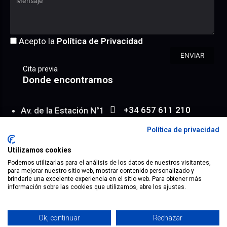
Acepto la
Política de Privacidad
ENVIAR
Cita previa
Donde encontrarnos
+34 657 611 210
Av. de la Estación N°1
WhatsApp
Entresuelo 6/ 2
Política de privacidad
info@achroma.es
Almería | España
Utilizamos cookies
Map
Podemos utilizarlas para el análisis de los datos de nuestros visitantes,
para mejorar nuestro sitio web, mostrar contenido personalizado y
brindarle una excelente experiencia en el sitio web. Para obtener más
información sobre las cookies que utilizamos, abre los ajustes.
® 2023 todos los derechos reservados.
Mapa Web
Aviso Legal
Términos
Política de Privacidad
Ok, continuar
Rechazar
Política de Cookies