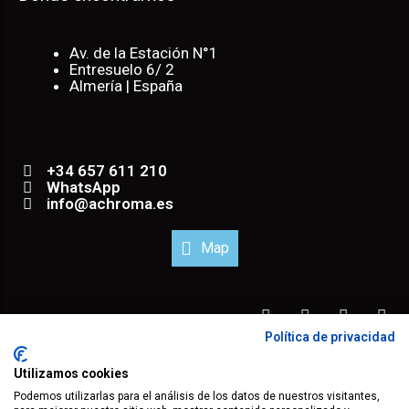
Av. de la Estación N°1
Entresuelo 6/ 2
Almería | España
+34 657 611 210
WhatsApp
info@achroma.es
Map
Política de privacidad
® 2023 todos los derechos reservados.
Utilizamos cookies
Podemos utilizarlas para el análisis de los datos de nuestros visitantes,