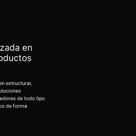
izada en
roductos
n estructurar,
soluciones
edores de todo tipo
vos de forma