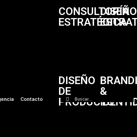
CONSULTORÍA
DISEÑ
ESTRATÉGICA
ESTRA
DISEÑO
BRAND
DE
&
PRODUCTO
IDENTI
encia
Contacto