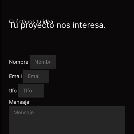
Cuéntanos tu idea.
Tu proyecto nos interesa.
Nombre
n
Email
tlfo
Mensaje