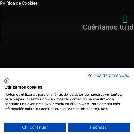
Política de Cookies
C
u
é
n
t
a
n
o
s
t
u
i
d
Política de privacidad
Utilizamos cookies
Podemos utilizarlas para el análisis de los datos de nuestros visitantes,
para mejorar nuestro sitio web, mostrar contenido personalizado y
brindarle una excelente experiencia en el sitio web. Para obtener más
información sobre las cookies que utilizamos, abre los ajustes.
Ok, continuar
Rechazar