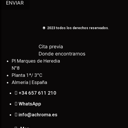
ENVIAR
n
® 2023 todos los derechos reservados.
Cita previa
Donde encontrarnos
Pl Marques de Heredia
N°8
Planta 1ª/ 3°C
Almería | España
+34 657 611 210
WhatsApp
info@achroma.es